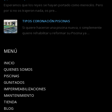
Esperamos que los reyes se hayan portado como merecéis. Pero
por si no os trajeron nada, os pre...
TIPOS CORONACIÓN PISCINAS
Si quiere hacerse una piscina nueva, o simplemente
quiere rehabilitar u reformar su Piscina ya ...
MENÚ
INICIO
QUIENES SOMOS
PISCINAS
GUNITADOS
IMPERMEABILIZACIONES
MANTENIMIENTO
TIENDA
BLOG