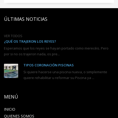
ÚLTIMAS NOTICIAS
VER TODOS
¿QUÉ OS TRAJERON LOS REYES?
Esperamos que los reyes se hayan portado como merecéis. Pero
por si no os trajeron nada, os pre...
TIPOS CORONACIÓN PISCINAS
Si quiere hacerse una piscina nueva, o simplemente
quiere rehabilitar u reformar su Piscina ya ...
MENÚ
INICIO
QUIENES SOMOS