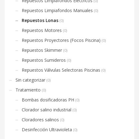
Repuestos Limpiafondos Eléctricos
(0)
Repuestos Limpiafondos Manuales
(0)
Repuestos Lonas
(0)
Repuestos Motores
(0)
Repuestos Proyectores (Focos Piscina)
(0)
Repuestos Skimmer
(0)
Repuestos Sumideros
(0)
Repuestos Válvulas Selectoras Piscinas
(0)
Sin categorizar
(0)
Tratamiento
(0)
Bombas dosificadoras PH
(0)
Clorador salino industrial
(0)
Cloradores salinos
(0)
Desinfección Ultravioleta
(0)