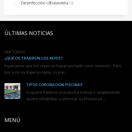
Desinfección Ultravioleta
(0)
ÚLTIMAS NOTICIAS
VER TODOS
¿QUÉ OS TRAJERON LOS REYES?
Esperamos que los reyes se hayan portado como merecéis. Pero
por si no os trajeron nada, os pre...
TIPOS CORONACIÓN PISCINAS
Si quiere hacerse una piscina nueva, o simplemente
quiere rehabilitar u reformar su Piscina ya ...
MENÚ