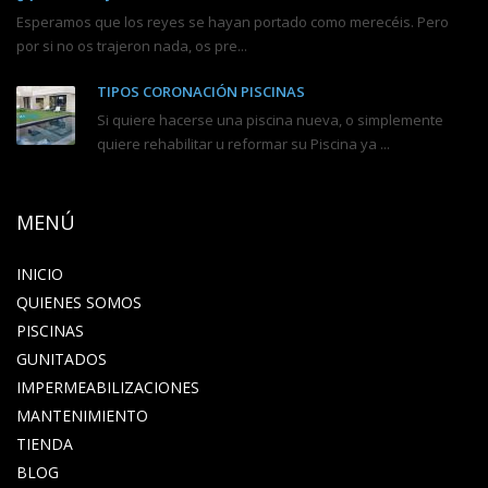
Esperamos que los reyes se hayan portado como merecéis. Pero
por si no os trajeron nada, os pre...
TIPOS CORONACIÓN PISCINAS
Si quiere hacerse una piscina nueva, o simplemente
quiere rehabilitar u reformar su Piscina ya ...
MENÚ
INICIO
QUIENES SOMOS
PISCINAS
GUNITADOS
IMPERMEABILIZACIONES
MANTENIMIENTO
TIENDA
BLOG