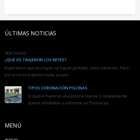
ÚLTIMAS NOTICIAS
VER TODOS
¿QUÉ OS TRAJERON LOS REYES?
Esperamos que los reyes se hayan portado como merecéis. Pero
por si no os trajeron nada, os pre...
TIPOS CORONACIÓN PISCINAS
Si quiere hacerse una piscina nueva, o simplemente
quiere rehabilitar u reformar su Piscina ya ...
MENÚ