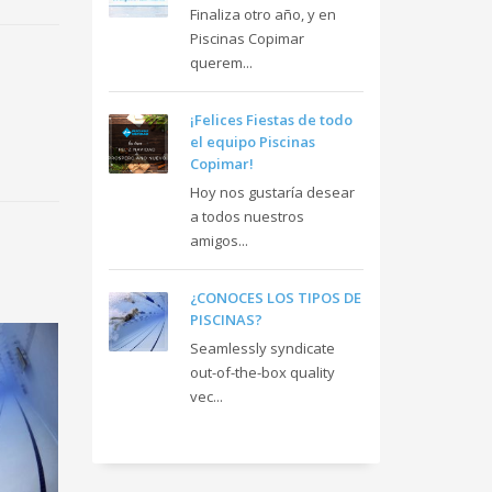
Finaliza otro año, y en
Piscinas Copimar
querem...
¡Felices Fiestas de todo
el equipo Piscinas
Copimar!
Hoy nos gustaría desear
a todos nuestros
amigos...
¿CONOCES LOS TIPOS DE
PISCINAS?
Seamlessly syndicate
out-of-the-box quality
vec...