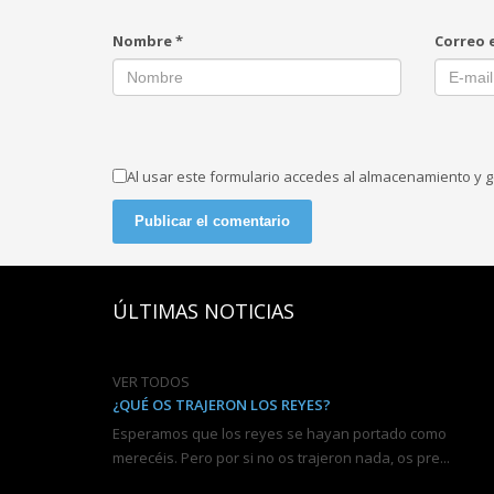
Nombre
*
Correo 
Al usar este formulario accedes al almacenamiento y g
ÚLTIMAS NOTICIAS
VER TODOS
¿QUÉ OS TRAJERON LOS REYES?
Esperamos que los reyes se hayan portado como
merecéis. Pero por si no os trajeron nada, os pre...