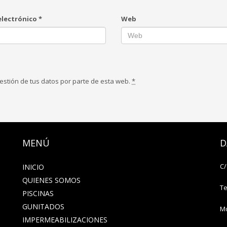
electrónico
*
Web
estión de tus datos por parte de esta web.
*
MENÚ
D
C/
INICIO
QUIENES SOMOS
Te
PISCINAS
GUNITADOS
Mo
IMPERMEABILIZACIONES