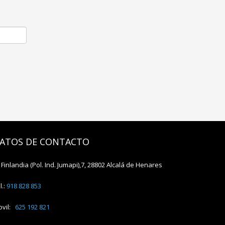
ATOS DE CONTACTO
 Finlandia (Pol. Ind. Jumapi),7, 28802 Alcalá de Henares
l.:
918 828 853
vil:
625 192 821