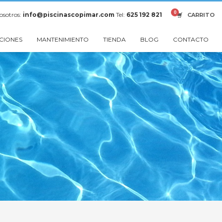
osotros:
info@piscinascopimar.com
Tel:
625 192 821
CARRITO
CIONES
MANTENIMIENTO
TIENDA
BLOG
CONTACTO