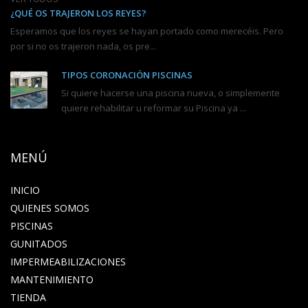
¿QUÉ OS TRAJERON LOS REYES?
Esperamos que los reyes se hayan portado como merecéis. Pero
por si no os trajeron nada, os pre...
TIPOS CORONACIÓN PISCINAS
Si quiere hacerse una piscina nueva, o simplemente
quiere rehabilitar u reformar su Piscina ya ...
MENÚ
INICIO
QUIENES SOMOS
PISCINAS
GUNITADOS
IMPERMEABILIZACIONES
MANTENIMIENTO
TIENDA