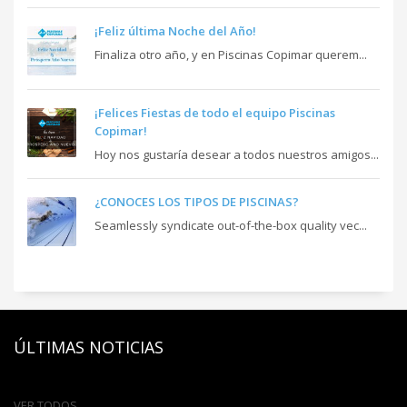
¡Feliz última Noche del Año!
Finaliza otro año, y en Piscinas Copimar querem...
¡Felices Fiestas de todo el equipo Piscinas
Copimar!
Hoy nos gustaría desear a todos nuestros amigos...
¿CONOCES LOS TIPOS DE PISCINAS?
Seamlessly syndicate out-of-the-box quality vec...
ÚLTIMAS NOTICIAS
VER TODOS